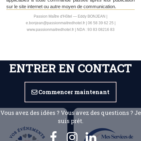
sur le site internet ou autre moyen de communication.
Passion Maître d'Hôtel — Eddy BONJEAN |
e.bonjean@passionmaitredhotel.fr | 06 58 39 62 25 |
www.passionmaitredhotel.fr | NDA : 93 83 08216 83
ENTRER EN CONTACT
Commencer maintenant

Vous avez des idées ? Vous avez des questions ? Je
suis prêt.


