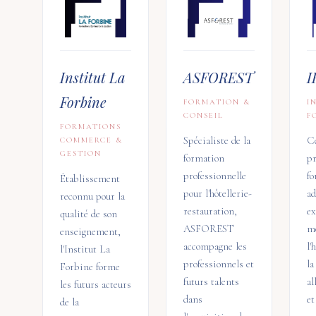
Institut La
ASFOREST
I
Forbine
FORMATION &
I
CONSEIL
F
FORMATIONS
Spécialiste de la
Ce
COMMERCE &
GESTION
formation
pr
professionnelle
f
Établissement
pour l'hôtellerie-
ad
reconnu pour la
restauration,
ex
qualité de son
ASFOREST
m
enseignement,
accompagne les
l'
l'Institut La
professionnels et
la
Forbine forme
futurs talents
al
les futurs acteurs
dans
et
de la