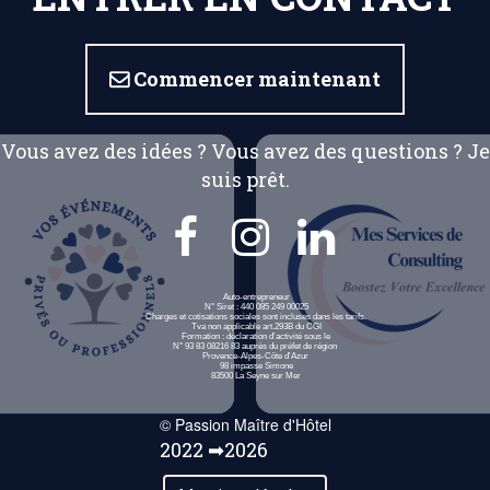
Commencer maintenant

Vous avez des idées ? Vous avez des questions ? Je
suis prêt.



Auto-entrepreneur
N° Siret : 440 085 249 00025
Charges et cotisations sociales sont incluses dans les tarifs.
Tva non applicable art.293B du CGI
Formation : déclaration d'activité sous le
N° 93 83 08216 83 auprès du préfet de région
Provence-Alpes-Côte d'Azur
98 impasse Simone
83500 La Seyne sur Mer
© Passion Maître d'Hôtel
2022 ➡2026