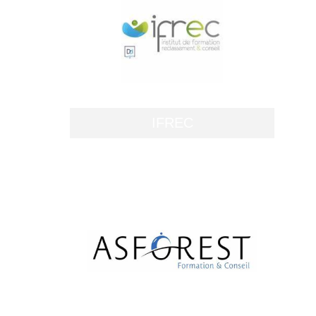
Passion Maître d'Hôtel est un
organisme de formation certifié
,
déclaration d'activité sous le
N°
numéro
93 83 08216 83
auprès du
Préfet de région Provence-Alpes-
IFREC
Côte d'Azur. Nos programmes
POEC/POEI sont sous-traités à nos
centres partenaires.
Vous souhaitez former