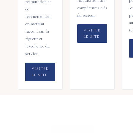
l'acquisition des
p
restauration et
compétences clés
le
de
du secteur.
pr
l'événementiel,
au
en mettant
te
VISITER
l'accent sur la
LE SITE
rigueur et
l'excellence du
service.
VISITER
LE SITE